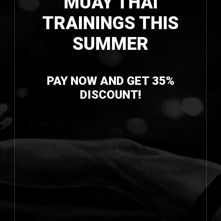
MUAY THAI
TRAININGS THIS
SUMMER
PAY NOW AND GET 35%
DISCOUNT!
Donec elementum sapien urna, ac ullamcorper
massa congue id. Proin efficitur, turpis a
consectetur dapibus,
mauris quam scelerisque est, sed volutpat metus
eros at lacus. Suspendisse ornare mollis quam,
at venenatis lorem faucibus ut. Maecenas ut
commodo enim.