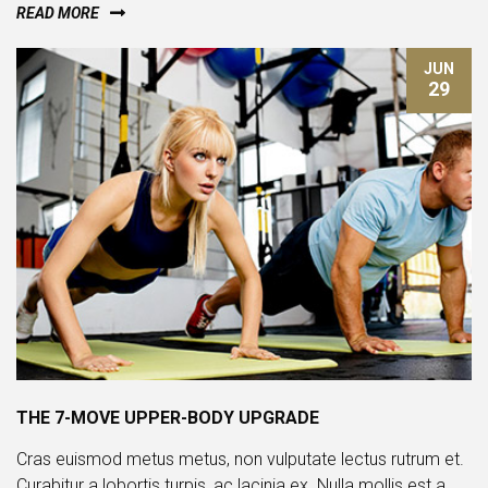
READ MORE
JUN
29
THE 7-MOVE UPPER-BODY UPGRADE
Cras euismod metus metus, non vulputate lectus rutrum et.
Curabitur a lobortis turpis, ac lacinia ex. Nulla mollis est a